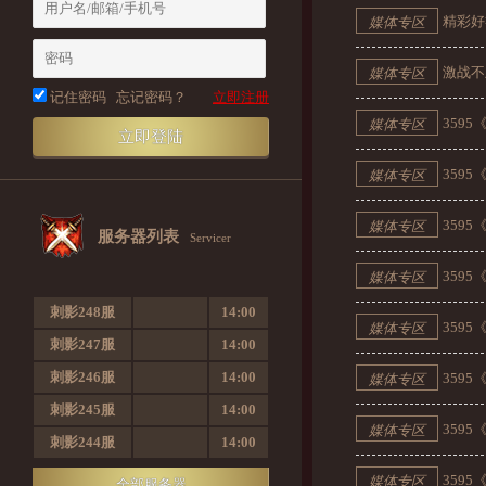
精彩好
媒体专区
激战不
媒体专区
记住密码
忘记密码？
立即注册
359
媒体专区
359
媒体专区
359
媒体专区
服务器列表
Servicer
359
媒体专区
刺影248服
14:00
359
媒体专区
刺影247服
14:00
刺影246服
14:00
359
媒体专区
刺影245服
14:00
359
媒体专区
刺影244服
14:00
359
媒体专区
全部服务器