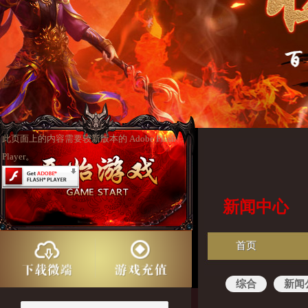
此页面上的内容需要较新版本的 Adobe Flash
Player。
新闻中心
首页
综合
新闻